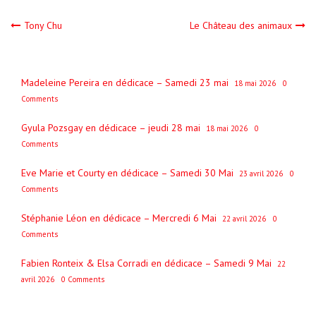
Navigation
Tony Chu
Le Château des animaux
de
Madeleine Pereira en dédicace – Samedi 23 mai
18 mai 2026
0
l’article
Comments
Gyula Pozsgay en dédicace – jeudi 28 mai
18 mai 2026
0
Comments
Eve Marie et Courty en dédicace – Samedi 30 Mai
23 avril 2026
0
Comments
Stéphanie Léon en dédicace – Mercredi 6 Mai
22 avril 2026
0
Comments
Fabien Ronteix & Elsa Corradi en dédicace – Samedi 9 Mai
22
avril 2026
0 Comments