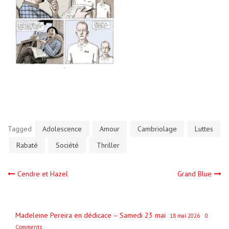
Tagged
Adolescence
Amour
Cambriolage
Luttes
Rabaté
Société
Thriller
Navigation
Cendre et Hazel
Grand Blue
de
Madeleine Pereira en dédicace – Samedi 23 mai
18 mai 2026
0
l’article
Comments