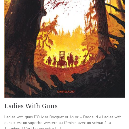
Ladies With Guns
Ladies with guns D’Olivier Bocquet et Anlor – Dargaud « Ladies with
guns » est un superbe western au féminin avec un scénar à la
Tarantino ! C’est la rencontre […]