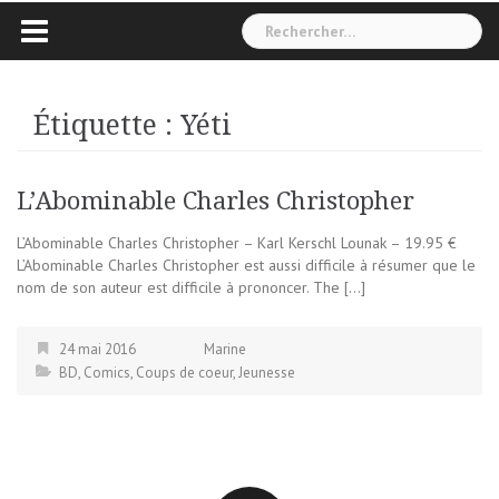
Rechercher :
Étiquette :
Yéti
L’Abominable Charles Christopher
L’Abominable Charles Christopher – Karl Kerschl Lounak – 19.95 €
L’Abominable Charles Christopher est aussi difficile à résumer que le
nom de son auteur est difficile à prononcer. The […]
24 mai 2016
Marine
BD
,
Comics
,
Coups de coeur
,
Jeunesse