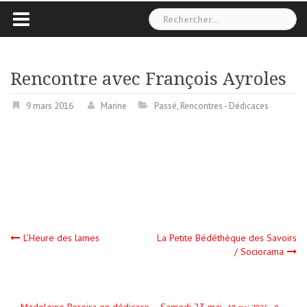
Rechercher :
Rencontre avec François Ayroles
9 mars 2016
Marine
Passé
,
Rencontres - Dédicaces
Navigation
L’Heure des lames
La Petite Bédéthèque des Savoirs
/ Sociorama
de