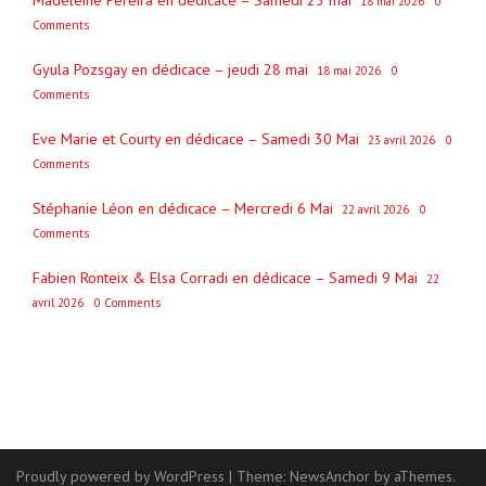
l’article
Madeleine Pereira en dédicace – Samedi 23 mai
18 mai 2026
0
Comments
Gyula Pozsgay en dédicace – jeudi 28 mai
18 mai 2026
0
Comments
Eve Marie et Courty en dédicace – Samedi 30 Mai
23 avril 2026
0
Comments
Stéphanie Léon en dédicace – Mercredi 6 Mai
22 avril 2026
0
Comments
Fabien Ronteix & Elsa Corradi en dédicace – Samedi 9 Mai
22
avril 2026
0 Comments
Proudly powered by WordPress
|
Theme:
NewsAnchor
by aThemes.