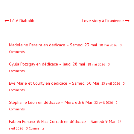
Navigation
L’été Diabolik
Love story à l’iranienne
de
Madeleine Pereira en dédicace – Samedi 23 mai
18 mai 2026
0
l’article
Comments
Gyula Pozsgay en dédicace – jeudi 28 mai
18 mai 2026
0
Comments
Eve Marie et Courty en dédicace – Samedi 30 Mai
23 avril 2026
0
Comments
Stéphanie Léon en dédicace – Mercredi 6 Mai
22 avril 2026
0
Comments
Fabien Ronteix & Elsa Corradi en dédicace – Samedi 9 Mai
22
avril 2026
0 Comments